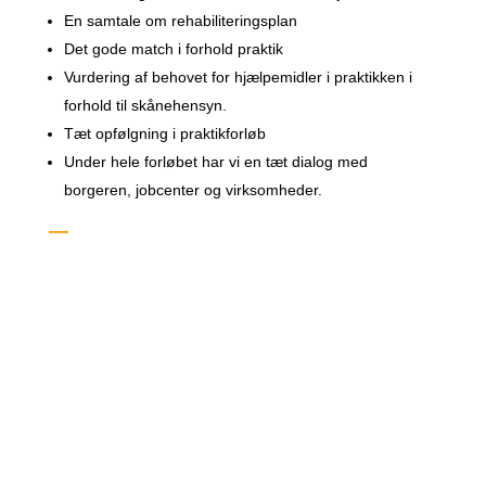
En samtale om rehabiliteringsplan
Det gode match i forhold praktik
Vurdering af behovet for hjælpemidler i praktikken i
forhold til skånehensyn.
Tæt opfølgning i praktikforløb
Under hele forløbet har vi en tæt dialog med
borgeren, jobcenter og virksomheder.
—
Hvad kan der forventes af os?
Borger og sagsbehandler følges af samme konsulent
igennem hele forløbet.
Løbende statusrapport
At synliggøre progressionen i borgerens forløb
At du efter endt forløb får en veldokumenteret, skriftlig
tilbagemelding på borgerens forløb, situation og
vurdering af forløbsudbyttet